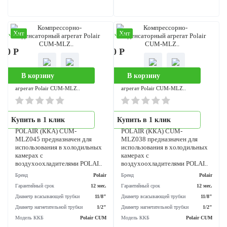
Гарантийный срок
12 мес.
Гарантийный срок
12 
Модель ККБ
Марихолодмаш ZF
Диаметр всасывающей трубки
1
Потребляемая мощность
2.52 кВт
Диаметр нагнетательной трубки
Страна производителя
Россия
Модель ККБ
Polair 
Хит
Хит
аличии
В наличии
600 Р
295 300 Р
В корзину
В корзину
Компрессорно-конденсаторный
Компрессорно-конденсаторный
агрегат Polair CUM-MLZ..
агрегат Polair CUM-MLZ..
Компрессорно-
Компрессорно-
Купить в 1 клик
Купить в 1 клик
конденсаторный агрегат
конденсаторный агрегат
POLAIR (ККА) CUM-
POLAIR (ККА) CUM-
MLZ045 предназначен для
MLZ038 предназначен для
использования в холодильных
использования в холодильны
камерах с
камерах с