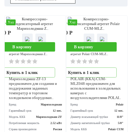
Хит
Хит
аличии
В наличии
600 Р
365 100 Р
В корзину
В корзину
Компрессорно-конденсаторный
Компрессорно-конденсаторный
агрегат Марихолодмаш Z..
агрегат Polair CUM-MLZ..
Агрегат компрессорный-
Компрессорно-
Купить в 1 клик
Купить в 1 клик
конденсаторный
конденсаторный агрегат
Марихолодмаш ZF-13
POLAIR (ККА) CUM-
предназначен для создания и
MLZ048 предназначен для
поддержания заданных
использования в холодильны
температур в торговом
камерах с
холодильном оборудован..
воздухоохладителями POLAI.
Бренд
Марихолодмаш
Бренд
Po