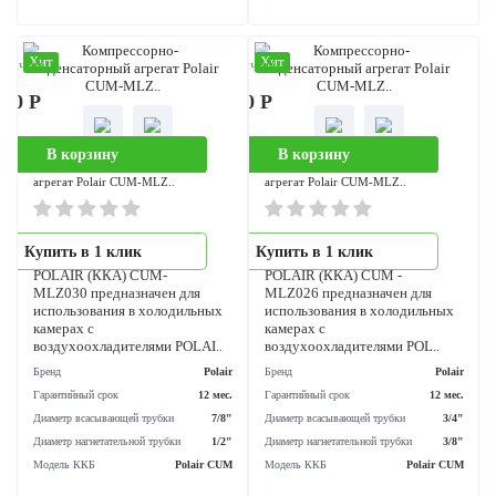
воздухоохладителями POLAI..
воздухоохладителями POLAI.
Бренд
Polair
Бренд
Po
Гарантийный срок
12 мес.
Гарантийный срок
12 
Диаметр всасывающей трубки
11/8"
Диаметр всасывающей трубки
1
Диаметр нагнетательной трубки
1/2"
Диаметр нагнетательной трубки
Модель ККБ
Polair CUM
Модель ККБ
Polair 
Хит
Хит
аличии
В наличии
800 Р
219 500 Р
В корзину
В корзину
Компрессорно-конденсаторный
Компрессорно-конденсаторный
агрегат Polair CUM-MLZ..
агрегат Polair CUM-MLZ..
Компрессорно-
Компрессорно-
Купить в 1 клик
Купить в 1 клик
конденсаторный агрегат
конденсаторный агрегат
POLAIR (ККА) CUM-
POLAIR (ККА) CUM -
MLZ030 предназначен для
MLZ026 предназначен для