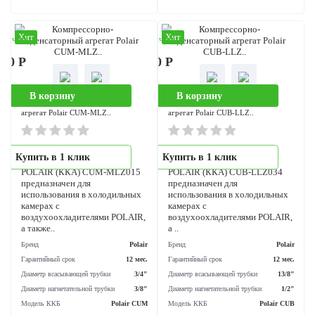
POLAIR (ККА) CUM-MLZ021
POLAIR (ККА) CUM-MLZ01
предназначен для
предназначен для
использования в холодильных
использования в холодильны
камерах с
камерах с
воздухоохладителями POLAIR,
воздухоохладителями POLAI
а также..
а также..
Бренд
Polair
Бренд
Po
Гарантийный срок
12 мес.
Гарантийный срок
12 
Диаметр всасывающей трубки
3/4"
Диаметр всасывающей трубки
Диаметр нагнетательной трубки
3/8"
Диаметр нагнетательной трубки
Модель ККБ
Polair CUM
Модель ККБ
Polair 
Хит
Хит
аличии
В наличии
000 Р
462 100 Р
В корзину
В корзину
Компрессорно-конденсаторный
Компрессорно-конденсаторный
агрегат Polair CUM-MLZ..
агрегат Polair CUB-LLZ..